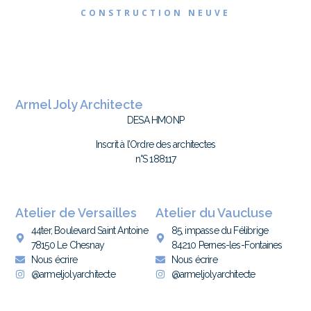
CONSTRUCTION NEUVE
Armel Joly Architecte
DESA HMONP
Inscrit à l’Ordre des architectes
n°S 188117
Atelier de Versailles
Atelier du Vaucluse
44ter, Boulevard Saint Antoine
85, impasse du Félibrige
78150 Le Chesnay
84210 Pernes-les-Fontaines
Nous écrire
Nous écrire
@armeljolyarchitecte
@armeljolyarchitecte