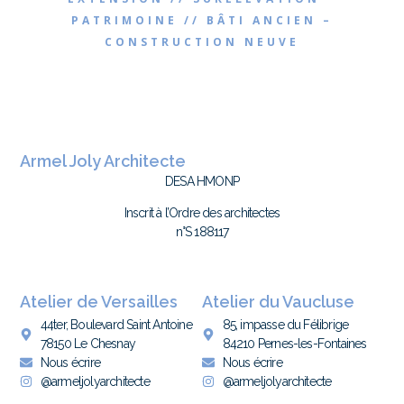
PATRIMOINE // BÂTI ANCIEN –
CONSTRUCTION NEUVE
Armel Joly Architecte
DESA HMONP
Inscrit à l’Ordre des architectes
n°S 188117
Atelier de Versailles
Atelier du Vaucluse
44ter, Boulevard Saint Antoine
85, impasse du Félibrige
78150 Le Chesnay
84210 Pernes-les-Fontaines
Nous écrire
Nous écrire
@armeljolyarchitecte
@armeljolyarchitecte