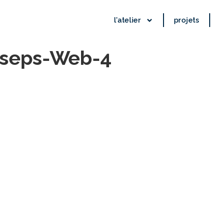
l’atelier
projets
sseps-Web-4