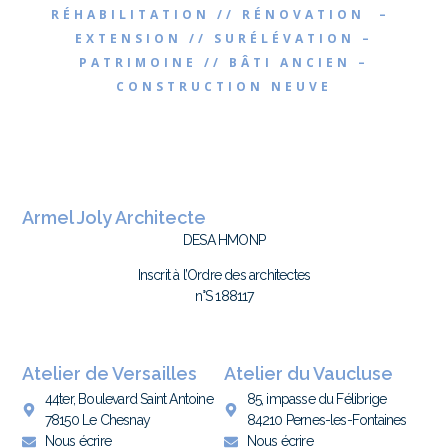
RÉHABILITATION // RÉNOVATION –
EXTENSION // SURÉLÉVATION –
PATRIMOINE // BÂTI ANCIEN –
CONSTRUCTION NEUVE
Armel Joly Architecte
DESA HMONP
Inscrit à l’Ordre des architectes
n°S 188117
Atelier de Versailles
Atelier du Vaucluse
44ter, Boulevard Saint Antoine
85, impasse du Félibrige
78150 Le Chesnay
84210 Pernes-les-Fontaines
Nous écrire
Nous écrire