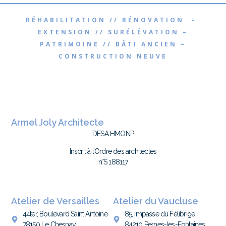
RÉHABILITATION // RÉNOVATION –
EXTENSION // SURÉLÉVATION –
PATRIMOINE // BÂTI ANCIEN –
CONSTRUCTION NEUVE
Armel Joly Architecte
DESA HMONP
Inscrit à l’Ordre des architectes
n°S 188117
Atelier de Versailles
Atelier du Vaucluse
44ter, Boulevard Saint Antoine
85, impasse du Félibrige
78150 Le Chesnay
84210 Pernes-les-Fontaines