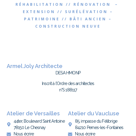
RÉHABILITATION // RÉNOVATION –
EXTENSION // SURÉLÉVATION –
PATRIMOINE // BÂTI ANCIEN –
CONSTRUCTION NEUVE
Armel Joly Architecte
DESA HMONP
Inscrit à l’Ordre des architectes
n°S 188117
Atelier de Versailles
Atelier du Vaucluse
44ter, Boulevard Saint Antoine
85, impasse du Félibrige
78150 Le Chesnay
84210 Pernes-les-Fontaines
Nous écrire
Nous écrire