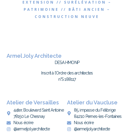
EXTENSION // SURÉLÉVATION –
PATRIMOINE // BÂTI ANCIEN –
CONSTRUCTION NEUVE
Armel Joly Architecte
DESA HMONP
Inscrit à l’Ordre des architectes
n°S 188117
Atelier de Versailles
Atelier du Vaucluse
44ter, Boulevard Saint Antoine
85, impasse du Félibrige
78150 Le Chesnay
84210 Pernes-les-Fontaines
Nous écrire
Nous écrire
@armeljolyarchitecte
@armeljolyarchitecte