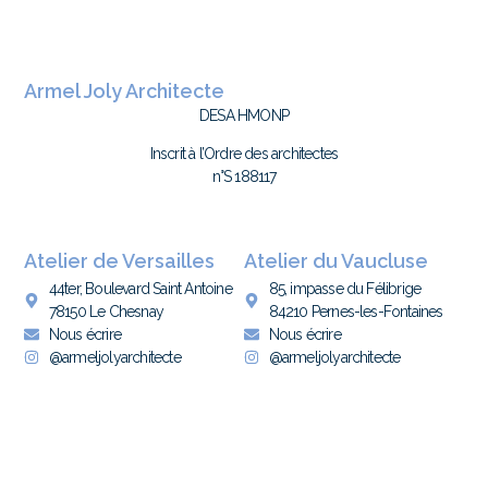
Armel Joly Architecte
DESA HMONP
Inscrit à l’Ordre des architectes
n°S 188117
Atelier de Versailles
Atelier du Vaucluse
44ter, Boulevard Saint Antoine
85, impasse du Félibrige
78150 Le Chesnay
84210 Pernes-les-Fontaines
Nous écrire
Nous écrire
@armeljolyarchitecte
@armeljolyarchitecte