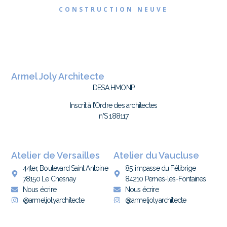
CONSTRUCTION NEUVE
Armel Joly Architecte
DESA HMONP
Inscrit à l’Ordre des architectes
n°S 188117
Atelier de Versailles
Atelier du Vaucluse
44ter, Boulevard Saint Antoine
85, impasse du Félibrige
78150 Le Chesnay
84210 Pernes-les-Fontaines
Nous écrire
Nous écrire
@armeljolyarchitecte
@armeljolyarchitecte