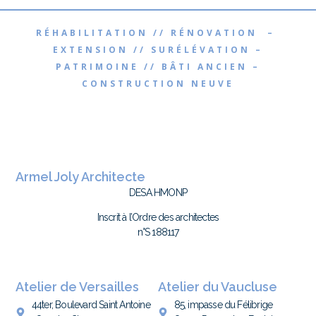
RÉHABILITATION // RÉNOVATION –
EXTENSION // SURÉLÉVATION –
PATRIMOINE // BÂTI ANCIEN –
CONSTRUCTION NEUVE
Armel Joly Architecte
DESA HMONP
Inscrit à l’Ordre des architectes
n°S 188117
Atelier de Versailles
Atelier du Vaucluse
44ter, Boulevard Saint Antoine
85, impasse du Félibrige