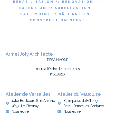
RÉHABILITATION // RÉNOVATION –
EXTENSION // SURÉLÉVATION –
PATRIMOINE // BÂTI ANCIEN –
CONSTRUCTION NEUVE
Armel Joly Architecte
DESA HMONP
Inscrit à l’Ordre des architectes
n°S 188117
Atelier de Versailles
Atelier du Vaucluse
44ter, Boulevard Saint Antoine
85, impasse du Félibrige
78150 Le Chesnay
84210 Pernes-les-Fontaines
Nous écrire
Nous écrire