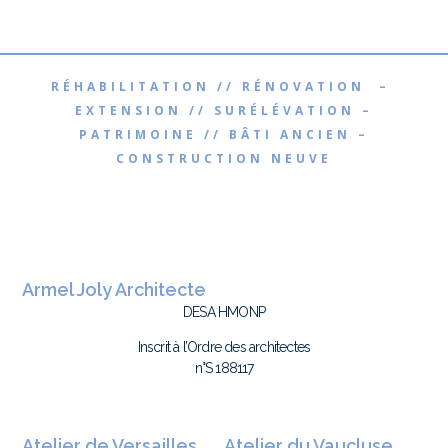
RÉHABILITATION // RÉNOVATION –
EXTENSION // SURÉLÉVATION –
PATRIMOINE // BÂTI ANCIEN –
CONSTRUCTION NEUVE
Armel Joly Architecte
DESA HMONP
Inscrit à l’Ordre des architectes
n°S 188117
Atelier de Versailles
Atelier du Vaucluse