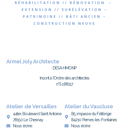
RÉHABILITATION // RÉNOVATION –
EXTENSION // SURÉLÉVATION –
PATRIMOINE // BÂTI ANCIEN –
CONSTRUCTION NEUVE
Armel Joly Architecte
DESA HMONP
Inscrit à l’Ordre des architectes
n°S 188117
Atelier de Versailles
Atelier du Vaucluse
44ter, Boulevard Saint Antoine
85, impasse du Félibrige
78150 Le Chesnay
84210 Pernes-les-Fontaines
Nous écrire
Nous écrire