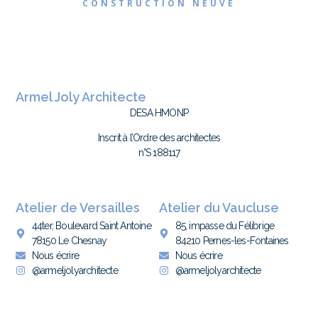
CONSTRUCTION NEUVE
Armel Joly Architecte
DESA HMONP
Inscrit à l’Ordre des architectes
n°S 188117
Atelier de Versailles
Atelier du Vaucluse
44ter, Boulevard Saint Antoine
85, impasse du Félibrige
78150 Le Chesnay
84210 Pernes-les-Fontaines
Nous écrire
Nous écrire
@armeljolyarchitecte
@armeljolyarchitecte