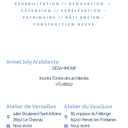
RÉHABILITATION // RÉNOVATION –
EXTENSION // SURÉLÉVATION –
PATRIMOINE // BÂTI ANCIEN –
CONSTRUCTION NEUVE
Armel Joly Architecte
DESA HMONP
Inscrit à l’Ordre des architectes
n°S 188117
Atelier de Versailles
Atelier du Vaucluse
44ter, Boulevard Saint Antoine
85, impasse du Félibrige
78150 Le Chesnay
84210 Pernes-les-Fontaines
Nous écrire
Nous écrire