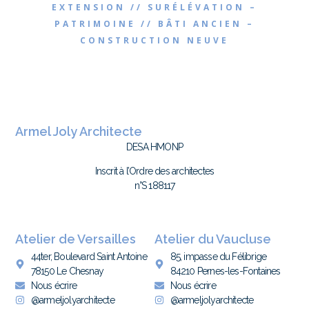
EXTENSION // SURÉLÉVATION –
PATRIMOINE // BÂTI ANCIEN –
CONSTRUCTION NEUVE
Armel Joly Architecte
DESA HMONP
Inscrit à l’Ordre des architectes
n°S 188117
Atelier de Versailles
Atelier du Vaucluse
44ter, Boulevard Saint Antoine
85, impasse du Félibrige
78150 Le Chesnay
84210 Pernes-les-Fontaines
Nous écrire
Nous écrire
@armeljolyarchitecte
@armeljolyarchitecte