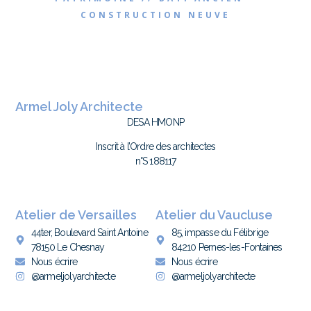
CONSTRUCTION NEUVE
Armel Joly Architecte
DESA HMONP
Inscrit à l’Ordre des architectes
n°S 188117
Atelier de Versailles
Atelier du Vaucluse
44ter, Boulevard Saint Antoine
85, impasse du Félibrige
78150 Le Chesnay
84210 Pernes-les-Fontaines
Nous écrire
Nous écrire
@armeljolyarchitecte
@armeljolyarchitecte