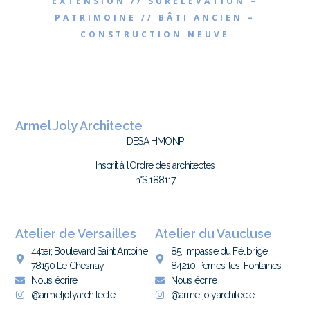
EXTENSION // SURÉLÉVATION –
PATRIMOINE // BÂTI ANCIEN –
CONSTRUCTION NEUVE
Armel Joly Architecte
DESA HMONP
Inscrit à l’Ordre des architectes
n°S 188117
Atelier de Versailles
Atelier du Vaucluse
44ter, Boulevard Saint Antoine
85, impasse du Félibrige
78150 Le Chesnay
84210 Pernes-les-Fontaines
Nous écrire
Nous écrire
@armeljolyarchitecte
@armeljolyarchitecte