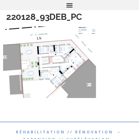
220128_93DEB_PC
RÉHABILITATION // RÉNOVATION –