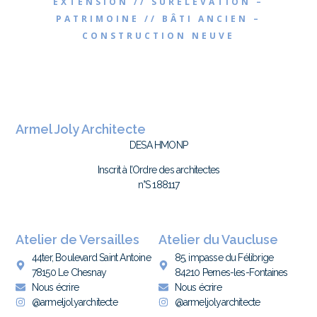
EXTENSION // SURÉLÉVATION –
PATRIMOINE // BÂTI ANCIEN –
CONSTRUCTION NEUVE
Armel Joly Architecte
DESA HMONP
Inscrit à l’Ordre des architectes
n°S 188117
Atelier de Versailles
Atelier du Vaucluse
44ter, Boulevard Saint Antoine
85, impasse du Félibrige
78150 Le Chesnay
84210 Pernes-les-Fontaines
Nous écrire
Nous écrire
@armeljolyarchitecte
@armeljolyarchitecte